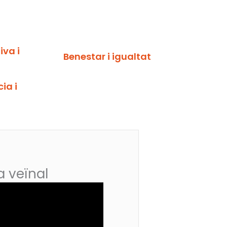
va i
Benestar i igualtat
ia i
a veïnal