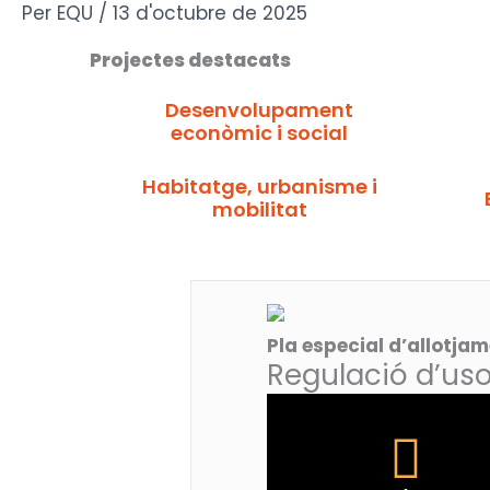
Vés
Per
EQU
/
13 d'octubre de 2025
al
Projectes destacats
contingut
Desenvolupament
econòmic i social
Habitatge, urbanisme i
mobilitat
Pla especial d’allotjam
Regulació d’usos