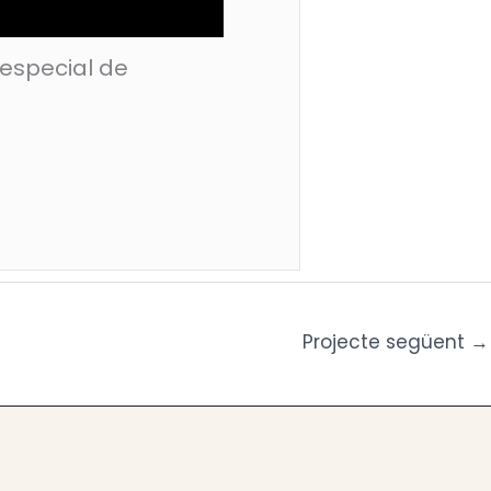
 especial de
Projecte següent
→