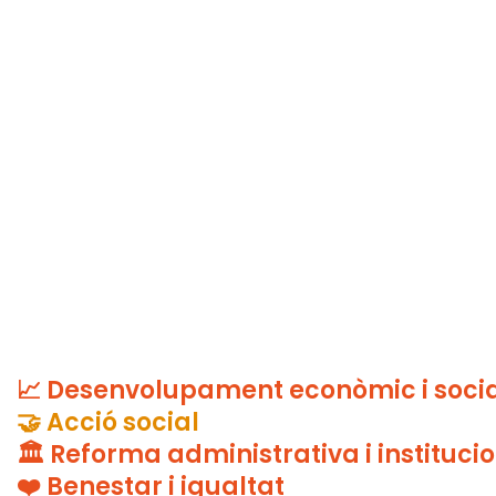
s
ó: estratègies que generen im
📈 Desenvolupament econòmic i soci
🤝 Acció social
🏛️ Reforma administrativa i instituci
❤️ Benestar i igualtat