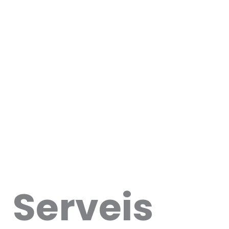
democràtica.
Descobreix la
nostra filosofia
Serveis