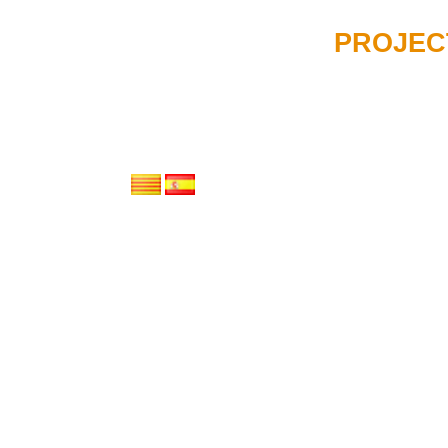
INICI
SERVEIS
PROJEC
GENERANT CONEIXEMEN
s
: estratègies que generen im