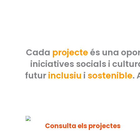
Cada
projecte
és una oport
iniciatives socials i cult
futur
inclusiu
i
sostenible
.
Consulta els projectes