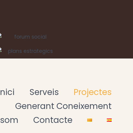
Inici
Serveis
Projectes
t
Generant Coneixement
 som
Contacte