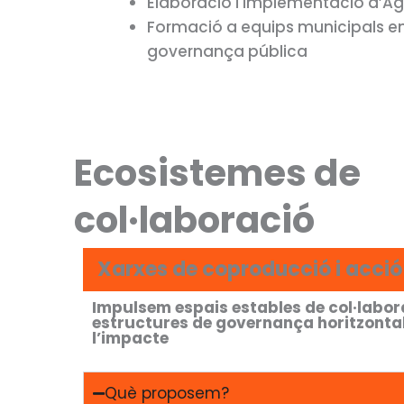
Elaboració i implementació d’Ag
Formació a equips municipals e
governança pública
Ecosistemes de
col·laboració
Xarxes de coproducció i acció
Impulsem espais estables de col·labor
estructures de governança horitzontal 
l’impacte
Què proposem?