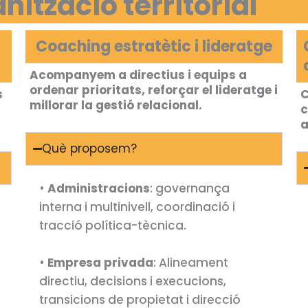
ització territorial
Coaching estratètic i lideratge
Acompanyem a directius i equips a
ordenar prioritats, reforçar el lideratge i
s
C
millorar la gestió relacional.
c
a
Què proposem?
•
Administracions
: governança
interna i multinivell, coordinació i
tracció política-tècnica.
•
Empresa privada
: Alineament
directiu, decisions i execucions,
transicions de propietat i direcció