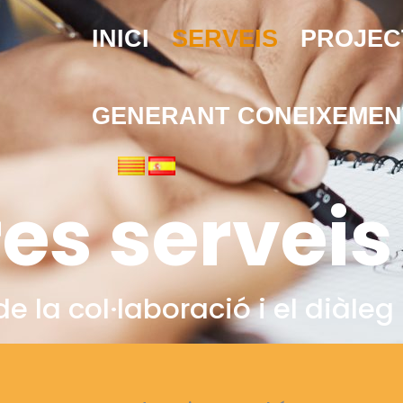
INICI
SERVEIS
PROJEC
GENERANT CONEIXEMEN
res serveis
 la col·laboració i el diàleg