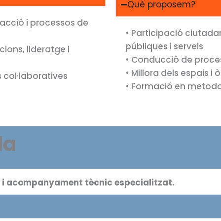
Què proposem?
’acció i processos de
• Participació ciutada
públiques i serveis
ions, lideratge i
• Conducció de process
• Millora dels espais i
s col·laboratives
• Formació en metodol
da
a i acompanyament tècnic especialitzat.