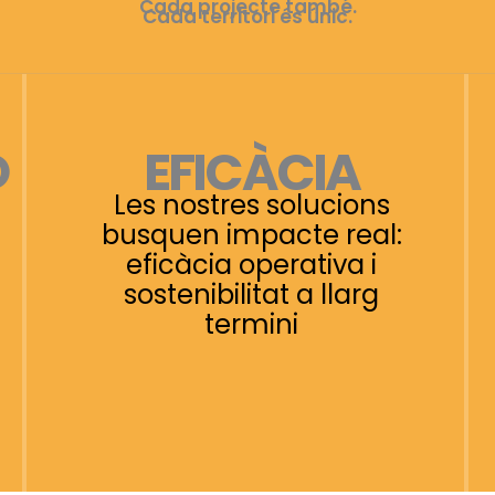
Cada projecte també.
Cada territori és únic.
EFICÀCIA
Ó
Les nostres solucions
busquen impacte real:
eficàcia operativa i
sostenibilitat a llarg
termini​