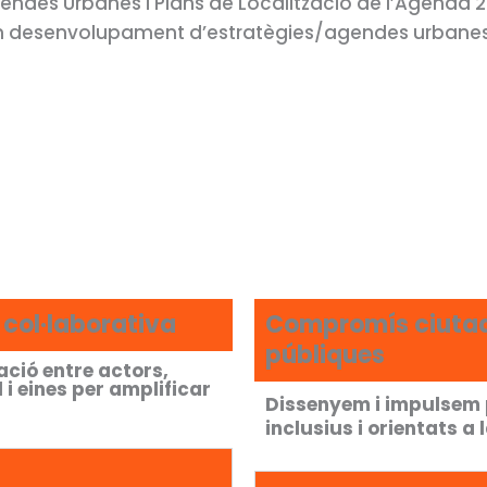
endes Urbanes i Plans de Localització de l’Agenda 
n desenvolupament d’estratègies/agendes urbanes 
 col·laborativa
Compromís ciutadà
públiques
ació entre actors,
i eines per amplificar
Dissenyem i impulsem p
inclusius i orientats a