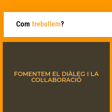
Com
treballem
?
FOMENTEM EL DIÀLEG I LA
COL·LABORACIÓ