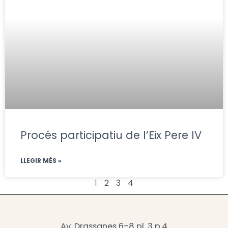
Procés participatiu de l’Eix Pere IV
LLEGIR MÉS »
1
2
3
4
Av. Drassanes 6-8 pl. 3 p.4