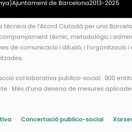
nya)
Ajuntament de Barcelona
2013-2025
.
a tècnica de l’Acord Ciutadà per una Barcelo
l’acompanyament tècnic, metodològic i adminis
es de comunicació i difusió, i l’organització i 
itzades.
acció col·laborativa publico-social · 900 entit
cte · Més d’una desena de mesures aplicades
tiva
Concertació publico-social
Xarxe