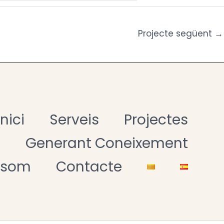
Projecte següent
→
Inici
Serveis
Projectes
t
Generant Coneixement
 som
Contacte