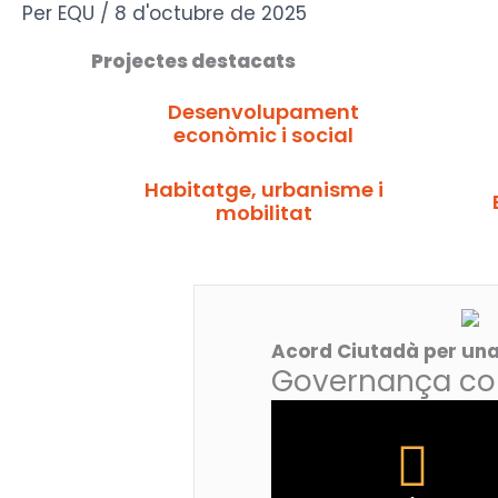
Vés
Per
EQU
/
8 d'octubre de 2025
al
Projectes destacats
contingut
Desenvolupament
econòmic i social
Habitatge, urbanisme i
mobilitat
Acord Ciutadà per una
Governança col·