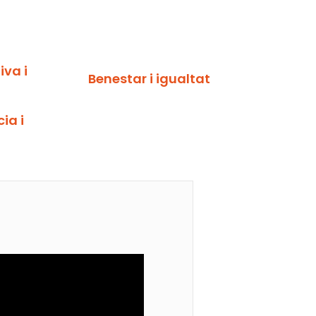
va i
Benestar i igualtat
ia i