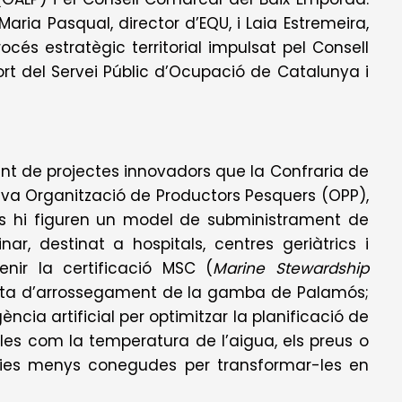
aria Pasqual, director d’EQU, i Laia Estremeira,
cés estratègic territorial impulsat pel Consell
t del Servei Públic d’Ocupació de Catalunya i
junt de projectes innovadors que la Confraria de
va Organització de Productors Pesquers (OPP),
ts hi figuren un model de subministrament de
r, destinat a hospitals, centres geriàtrics i
tenir la certificació MSC (
Marine Stewardship
flota d’arrossegament de la gamba de Palamós;
ncia artificial per optimitzar la planificació de
ables com la temperatura de l’aigua, els preus o
spècies menys conegudes per transformar-les en