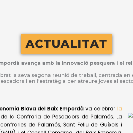
ACTUALITAT
mpordà avança amb la innovació pesquera i el rell
brat la seva segona reunió de treball, centrada en e
escadors i en l'estratègia per atreure joves al sect
onomia Blava del Baix Empordà
va celebrar
la
 de la Confraria de Pescadors de Palamós. La
confraries de Palamós, Sant Feliu de Guíxols i
r (GALP) i el Consell Comarcal del Baix Empordà.