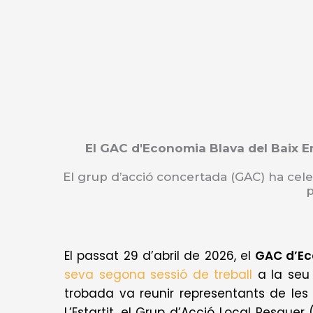
Vés
al
contingut
El GAC d'Economia Blava del Baix E
El grup d’acció concertada (GAC) ha cele
p
El passat 29 d’abril de 2026, el
GAC d’Ec
seva segona sessió de treball
a la seu
trobada va reunir representants de les 
L’Estartit, el Grup d’Acció Local Pesque