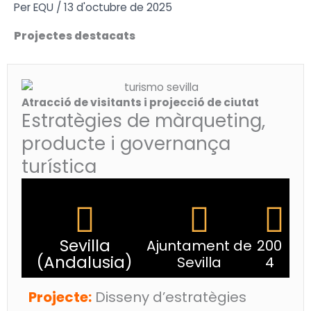
Vés
Per
EQU
/
13 d'octubre de 2025
al
Projectes destacats
contingut
Atracció de visitants i projecció de ciutat
Estratègies de màrqueting,
producte i governança
turística
Sevilla
Ajuntament de
200
(Andalusia)
Sevilla
4
Projecte:
Disseny d’estratègies