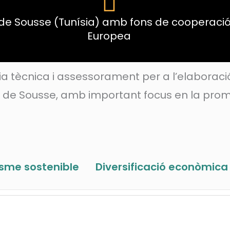
e Sousse (Tunísia) amb fons de cooperació 
Europea
a tècnica i assessorament per a l’elaboració
t de Sousse, amb important focus en la prom
isme sostenible
Diversificació econòmica