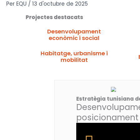
Vés
Per
EQU
/
13 d'octubre de 2025
al
Projectes destacats
contingut
Desenvolupament
econòmic i social
Habitatge, urbanisme i
mobilitat
Estratègia tunisiana d
Desenvolupament
posicionament