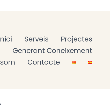
Inici
Serveis
Projectes
t
Generant Coneixement
 som
Contacte
s