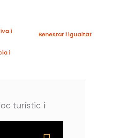
va i
Benestar i igualtat
ia i
 turístic i