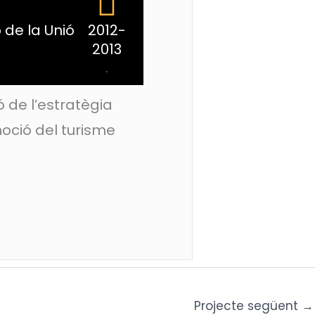
de la Unió
2012-
2013
.
 de l’estratègia
oció del turisme
Projecte següent
→