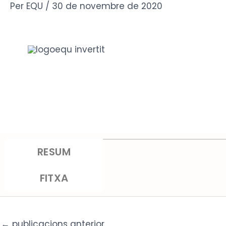
Vés
Per
EQU
/
30 de novembre de 2020
al
contingut
P
RESUM
Autor:
Josep M. Pascu
FITXA
Editorial:
Hacer
ISBN:
9788496913608
1ª edició:
Barcelona, 
←
publicacions anterior