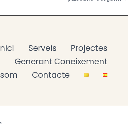
vernança hi hagi
mostra com un recull de les
 dividides en tres grans
t democràtica i el progrés
Inici
Serveis
Projectes
t
Generant Coneixement
 som
Contacte
s