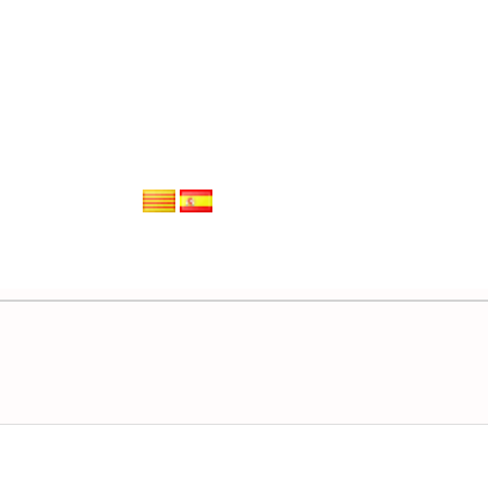
INICI
SERVEIS
PROJEC
GENERANT CONEIXEMEN
ublicacio
al Esteve
Les paradoxes de la governança
Les ciutats són complexes i es troben en un p
2020