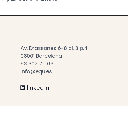
Pàgines:
208
Av. Drassanes 6-8 pl. 3 p.4
08001 Barcelona
93 302 75 69
info@equ.es
linkedIn