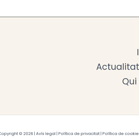
que moltes vegades implica que a la seva go
paradoxes. En aquest sentit, aquest llibre es 
principals paradoxes de la governança actual,
temàtiques: la innovació i el canvi, la qualita
humà, i la gestió i les polítiques públiques.
Actualita
Qui
Copyright © 2026 |
Avís legal
|
Política de privacitat
|
Política de cookie