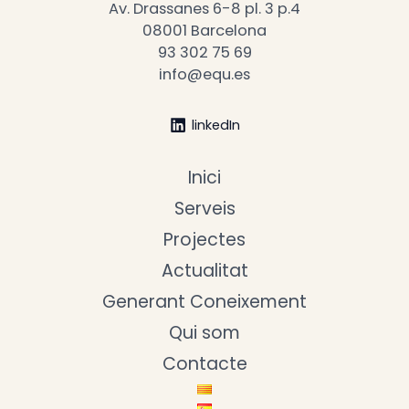
L’informe proposa una sèrie de
Av. Drassanes 6-8 pl. 3 p.4
recomanacions per abordar la problemàtica
08001 Barcelona
de la gentrificació a les metròpolis: impulsar
93 302 75 69
plans d’acció, fomentar la compra pública de
info@equ.es
propietats o establir un preu de lloguer social
són algunes de les mesures que es
suggereixen.
linkedIn
Inici
Serveis
Projectes
Actualitat
Generant Coneixement
Qui som
Contacte