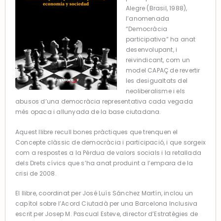
Alegre (Brasil, 1988),
l’anomenada
“Democràcia
participativa” ha anat
desenvolupant, i
reivindicant, com un
model CAPAÇ de revertir
les desigualtats del
neoliberalisme i els
abusos d’una democràcia representativa cada vegada
més opaca i allunyada de la base ciutadana.
Aquest llibre recull bones pràctiques que trenquen el
Concepte clàssic de democràcia i participació, i que sorgeix
com a respostes a la Pèrdua de valors socials i la retallada
dels Drets cívics que s’ha anat produint a l’empara de la
crisi de 2008.
El llibre, coordinat per José Luís Sánchez Martín, inclou un
capítol sobre l’Acord Ciutadà per una Barcelona Inclusiva
escrit per Josep M. Pascual Esteve, director d’Estratègies de