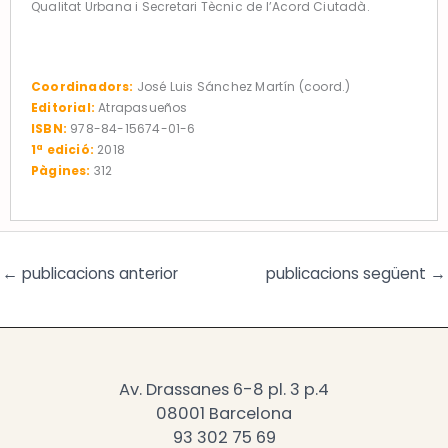
Qualitat Urbana i Secretari Tècnic de l’Acord Ciutadà.
Coordinadors:
José Luis Sánchez Martín (coord.)
Editorial:
Atrapasueños
ISBN:
978-84-15674-01-6
1ª edició:
2018
Pàgines:
312
←
publicacions anterior
publicacions següent
→
Av. Drassanes 6-8 pl. 3 p.4
08001 Barcelona
93 302 75 69