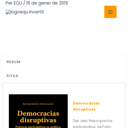
Vés
Per
EQU
/
16 de gener de 2019
Main
al
Publicacions
Menu
contingut
RESUM
FITXA
Democràcies
disruptives
Des dels Pressupostos
participatius de Porto