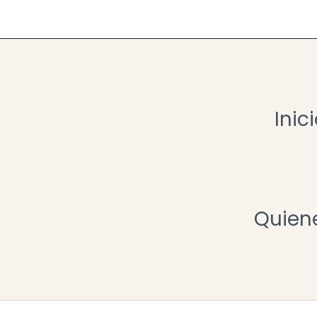
de cambio, lo que muchas veces implica que
paradojas. En este sentido, este libro se p
 2020
de las principales paradojas de la gobernanza
grandes temáticas: la innovación y el cambio
el progreso humano; y la gestión y las polític
Inic
Quien