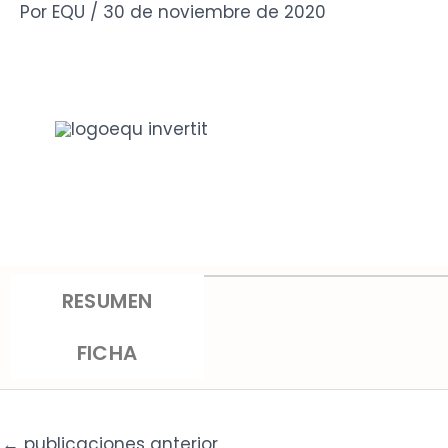
Ir
Por
EQU
/
30 de noviembre de 2020
al
contenido
P
RESUMEN
FICHA
Autor:
Josep M. Pascu
Editorial:
Hacer
←
publicaciones anterior