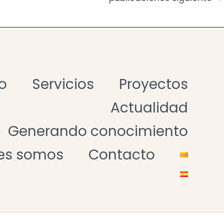
 en su gobernanza existan
resenta como un compendio
 actual, divididas en tres
; la calidad democrática y
as públicas.
io
Servicios
Proyectos
Actualidad
Generando conocimiento
es somos
Contacto