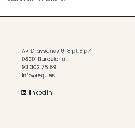
ISBN:
9788496913608
1ª edición:
Barcelona,
Página:
208
Av. Drassanes 6-8 pl. 3 p.4
08001 Barcelona
93 302 75 69
info@equ.es
linkedIn