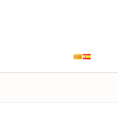
INICIO
SERVICIOS
PRO
GENERANDO CONOCIMI
ublicacion
CONTACTO
Las paradojas de la gobernanza
al Esteve
Las ciudades son complejas y se encuentran