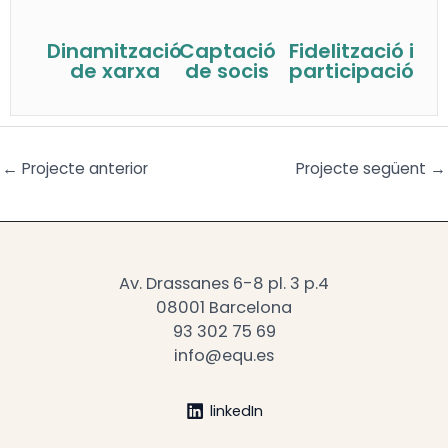
Dinamització
Captació
Fidelització i
de xarxa
de socis
participació
←
Projecte anterior
Projecte següent
→
Av. Drassanes 6-8 pl. 3 p.4
08001 Barcelona
93 302 75 69
info@equ.es
linkedIn