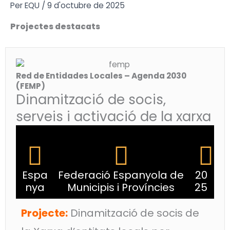
Vés
Per
EQU
/
9 d'octubre de 2025
al
Projectes destacats
contingut
Red de Entidades Locales – Agenda 2030
(FEMP)
Dinamització de socis,
serveis i activació de la xarxa
Espa
Federació Espanyola de
20
nya
Municipis i Províncies
25
Projecte:
Dinamització de socis de