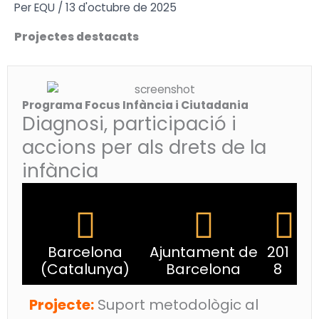
Vés
Per
EQU
/
13 d'octubre de 2025
al
Projectes destacats
contingut
Programa Focus Infància i Ciutadania
Diagnosi, participació i
accions per als drets de la
infància
Barcelona
Ajuntament de
201
(Catalunya)
Barcelona
8
Projecte:
Suport metodològic al