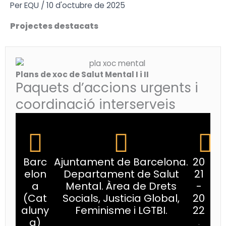
Vés
Per
EQU
/
10 d'octubre de 2025
al
Projectes destacats
contingut
Plans de xoc de Salut Mental I i II
Paquets d’accions urgents i
coordinació interserveis
Barc
Ajuntament de Barcelona.
20
elon
Departament de Salut
21
a
Mental. Àrea de Drets
-
(Cat
Socials, Justicia Global,
20
aluny
Feminisme i LGTBI.
22
a)
.