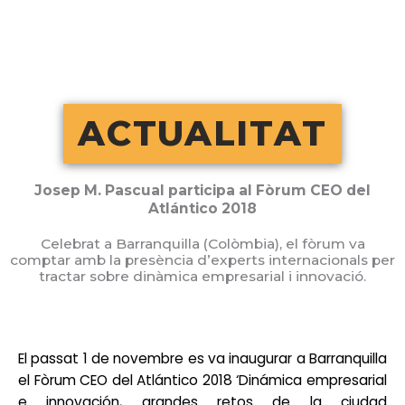
Vés
al
contingut
ACTUALITAT
Josep M. Pascual participa al Fòrum CEO del
Atlántico 2018
Celebrat a Barranquilla (Colòmbia), el fòrum va
comptar amb la presència d’experts internacionals per
tractar sobre dinàmica empresarial i innovació.
El passat 1 de novembre es va inaugurar a Barranquilla
el Fòrum CEO del Atlántico 2018 ‘Dinámica empresarial
e innovación, grandes retos de la ciudad