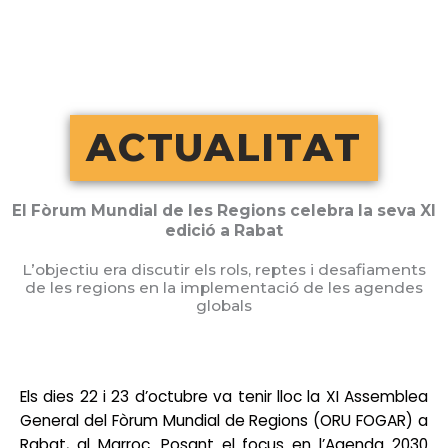
Vés
al
contingut
ACTUALITAT
El Fòrum Mundial de les Regions celebra la seva XI
edició a Rabat
L’objectiu era discutir els rols, reptes i desafiaments
de les regions en la implementació de les agendes
globals
Els dies 22 i 23 d’octubre va tenir lloc la XI Assemblea
General del Fòrum Mundial de Regions (ORU FOGAR) a
Rabat, al Marroc. Posant el focus en l’Agenda 2030