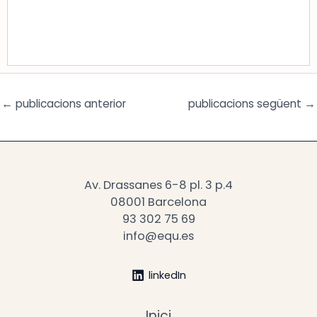
Mitjà:
Daily27
Article:
The Public and the Administration
Data:
30/11/2024
←
publicacions anterior
publicacions següent
→
Av. Drassanes 6-8 pl. 3 p.4
08001 Barcelona
93 302 75 69
info@equ.es
linkedIn
Inici