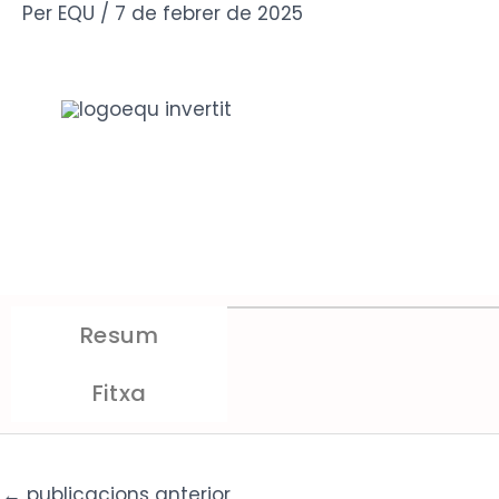
Vés
Per
EQU
/
7 de febrer de 2025
al
contingut
P
Resum
Autor:
Josep Maria Pa
Fitxa
Mitjà:
Nació Digital
A l’article d’opinió publ
←
publicacions anterior