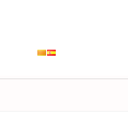
INICI
SERVEIS
PROJEC
GENERANT CONEIXEMEN
ublicacio
scual Esteve
Estat de benestar no, serveis públics sí
icat al diari Nació Digital, ‘
Estat de benestar no, s