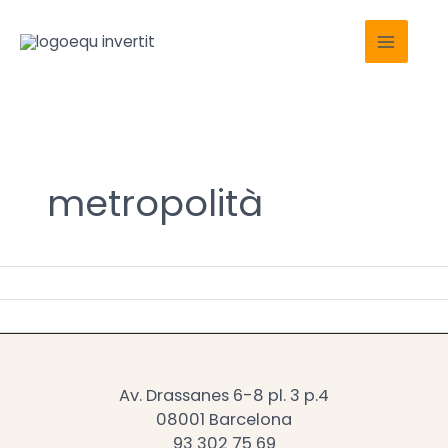
Vés
Main
al
Menu
contingut
metropolità
Av. Drassanes 6-8 pl. 3 p.4
08001 Barcelona
93 302 75 69