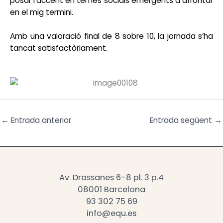
posar l’accent en temes socials emergents a afrontar
en el mig termini.
Amb una valoració final de 8 sobre 10, la jornada s’ha
tancat satisfactòriament.
←
Entrada anterior
Entrada següent
→
Av. Drassanes 6-8 pl. 3 p.4
08001 Barcelona
93 302 75 69
info@equ.es