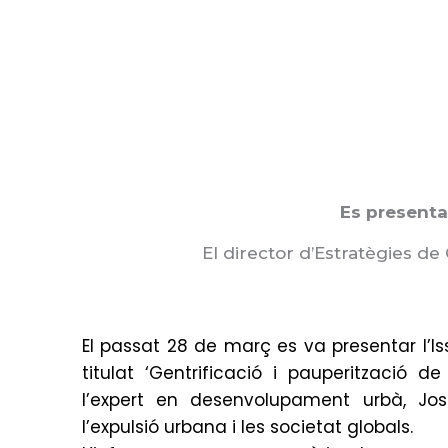
Vés
al
contingut
Es presenta 
El director d’Estratègies de
El passat 28 de març es va presentar l’I
titulat ‘Gentrificació i pauperització d
l’expert en desenvolupament urbà, Jo
l’expulsió urbana i les societat globals.