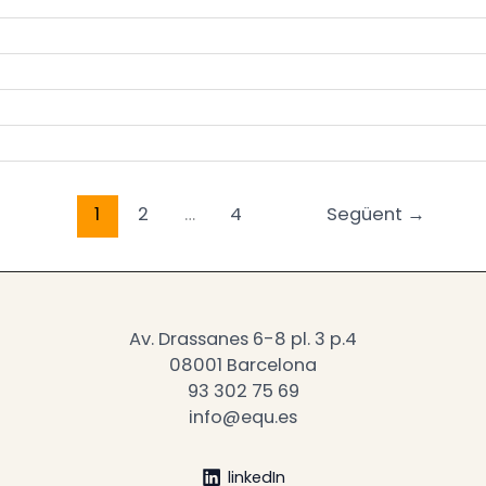
1
2
…
4
Següent
→
Av. Drassanes 6-8 pl. 3 p.4
08001 Barcelona
93 302 75 69
info@equ.es
linkedIn