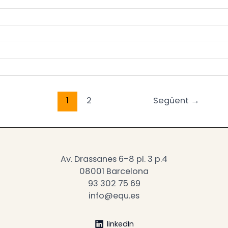
1
2
Següent
→
Av. Drassanes 6-8 pl. 3 p.4
08001 Barcelona
93 302 75 69
info@equ.es
linkedIn