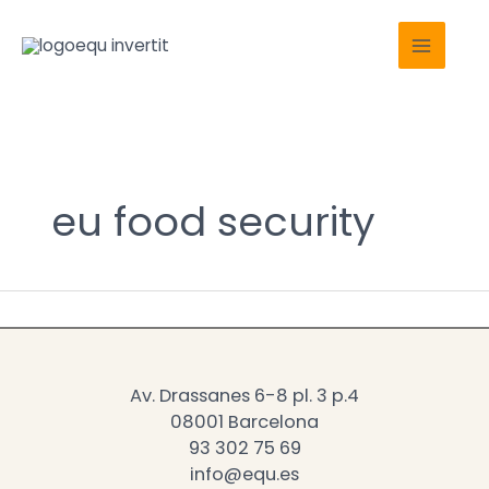
Ir
Main
al
Menu
contenido
eu food security
Av. Drassanes 6-8 pl. 3 p.4
08001 Barcelona
93 302 75 69
info@equ.es