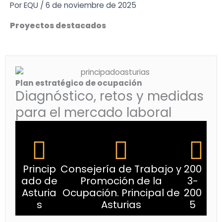
Ir
Por
EQU
/
6 de noviembre de 2025
al
Proyectos destacados
contenido
Plan estratégico de ocupación
Diagnóstico, retos y medidas
para el mercado laboral
Princip
Consejería de Trabajo y
200
ado de
Promoción de la
3-
Asturia
Ocupación. Principal de
200
s
Asturias
5