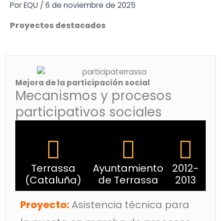
Ir
Por
EQU
/
6 de noviembre de 2025
al
Proyectos destacados
contenido
Mejora de la participación social
Mecanismos y procesos
participativos sociales
Terrassa
Ayuntamiento
2012-
(Cataluña)
de Terrassa
2013
Proyecto:
Asistencia técnica para