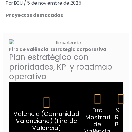
Ir
Por
EQU
/
5 de noviembre de 2025
al
Proyectos destacados
contenido
Fira de València: Estrategia corporativa
Plan estratégico con
prioridades, KPI y roadmap
operativo
Fira
19
Valencia (Comunidad
Mostrari
9
Valenciana) (Fira de
de
8
València)
València
.