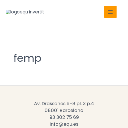
Ir
Main
al
Menu
contenido
femp
Av. Drassanes 6-8 pl. 3 p.4
08001 Barcelona
93 302 75 69
info@equ.es