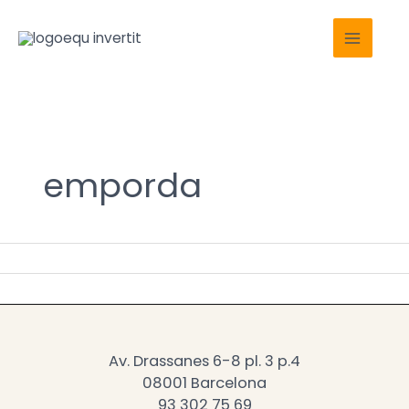
Ir
Main
al
Menu
contenido
emporda
Av. Drassanes 6-8 pl. 3 p.4
08001 Barcelona
93 302 75 69