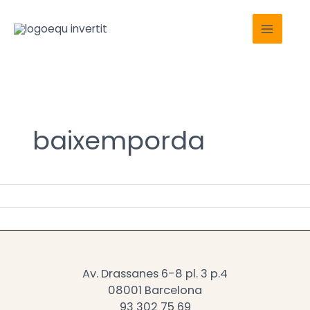
Ir
Main
al
Menu
contenido
baixemporda
Av. Drassanes 6-8 pl. 3 p.4
08001 Barcelona
93 302 75 69