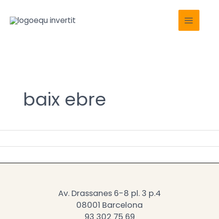
Ir
Main
al
Menu
contenido
baix ebre
Av. Drassanes 6-8 pl. 3 p.4
08001 Barcelona
93 302 75 69