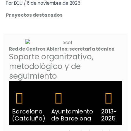
Ir
Por
EQU
/
6 de noviembre de 2025
al
Proyectos destacados
contenido
Red de Centros Abiertos: secretaría técnica
Soporte organitzativo,
metodológico y de
seguimiento
Barcelona
Ayuntamiento
2013-
(Cataluña)
de Barcelona
2025