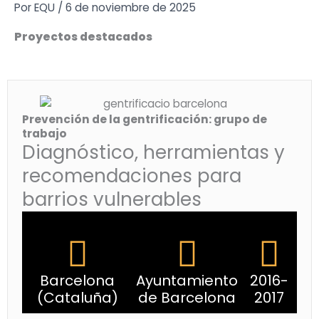
Ir
Por
EQU
/
6 de noviembre de 2025
al
Proyectos destacados
contenido
Prevención de la gentrificación: grupo de
trabajo
Diagnóstico, herramientas y
recomendaciones para
barrios vulnerables
Barcelona
Ayuntamiento
2016-
(Cataluña)
de Barcelona
2017