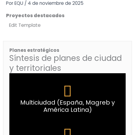
Ir
Por
EQU
/
4 de noviembre de 2025
al
Proyectos destacados
contenido
Edit Template
Planes estratégicos
Síntesis de planes de ciudad
y territoriales
Multiciudad (España, Magreb y
América Latina)