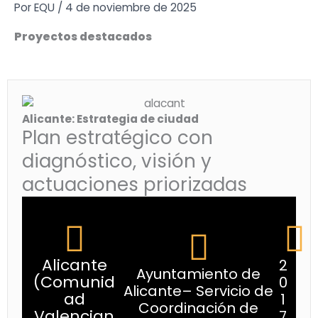
Ir
Por
EQU
/
4 de noviembre de 2025
al
Proyectos destacados
contenido
Alicante: Estrategia de ciudad
Plan estratégico con
diagnóstico, visión y
actuaciones priorizadas
Alicante
2
Ayuntamiento de
(Comunid
0
Alicante– Servicio de
ad
1
Coordinación de
Valencian
7