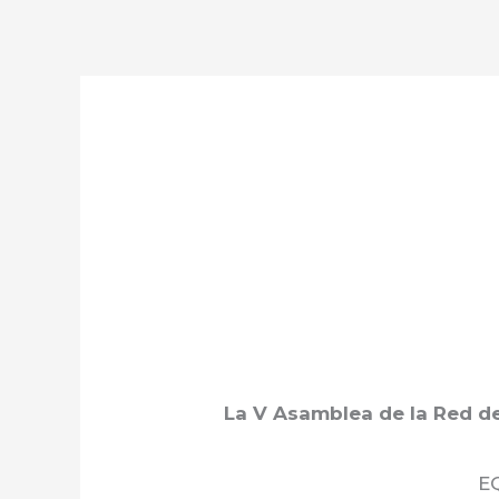
Ir
al
contenido
La V Asamblea de la Red de
EQ